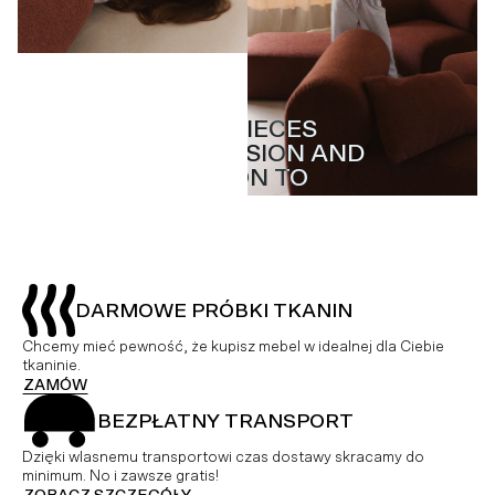
MASTERPIECES
MASTERPIECES
WITH PASSION AND
WITH PASSION AND
ATTENTION TO
ATTENTION TO
DETAIL
DETAIL
DARMOWE PRÓBKI TKANIN
Chcemy mieć pewność, że kupisz mebel w idealnej dla Ciebie
tkaninie.
ZAMÓW
BEZPŁATNY TRANSPORT
Dzięki wlasnemu transportowi czas dostawy skracamy do
minimum. No i zawsze gratis!