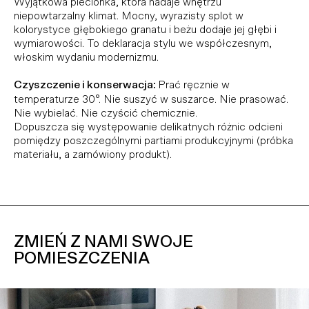
Wyjątkowa plecionka, która nadaje wnętrzu
niepowtarzalny klimat. Mocny, wyrazisty splot w
kolorystyce głębokiego granatu i beżu dodaje jej głębi i
wymiarowości. To deklaracja stylu we współczesnym,
włoskim wydaniu modernizmu.
Czyszczenie i konserwacja:
Prać ręcznie w
temperaturze 30°. Nie suszyć w suszarce. Nie prasować.
Nie wybielać. Nie czyścić chemicznie.
Dopuszcza się występowanie delikatnych różnic odcieni
pomiędzy poszczególnymi partiami produkcyjnymi (próbka
materiału, a zamówiony produkt).
ZMIEŃ Z NAMI SWOJE
POMIESZCZENIA