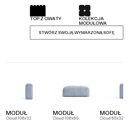
SPRĘŻYNY FALISTE
52 TKANINY DO
WYBORU
TOP Z OWATY
KOLEKCJA
KOLEKCJA
STWÓRZ SWOJĄ WYMARZONĄ SOFĘ
MODUŁOWA
MODUŁOWA
STWÓRZ SWOJĄ WYMARZONĄ SOFĘ
STWÓRZ SWOJĄ WYMARZONĄ SOFĘ
MODUŁ
SOFA
NAROŻNI
Hug MCR
Hug dual
Hug
MODUŁ
MODUŁ
MODUŁ
FOTEL
MODUŁ
MODUŁ
Cloud 106x32
Cloud 106x85
Cloud 85x32
Slay
Slay MC
Slay ML