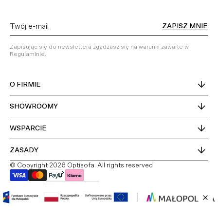
ZAPISZ MNIE
Zapisując się do newslettera zgadzasz się na warunki zawarte w
Regulaminie.
O FIRMIE
SHOWROOMY
WSPARCIE
ZASADY
© Copyright 2026 Optisofa. All rights reserved
Kraj dostawy
Polska
PL
DE
EN