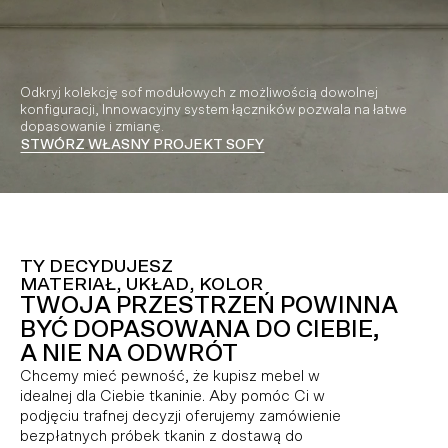
Odkryj kolekcję sof modułowych z możliwością dowolnej
konfiguracji, Innowacyjny system łączników pozwala na łatwe
dopasowanie i zmianę.
STWÓRZ WŁASNY PROJEKT SOFY
Video playing
TY DECYDUJESZ
MATERIAŁ, UKŁAD, KOLOR
TWOJA PRZESTRZEŃ POWINNA
BYĆ DOPASOWANA DO CIEBIE,
A NIE NA ODWRÓT
Chcemy mieć pewność, że kupisz mebel w
idealnej dla Ciebie tkaninie. Aby pomóc Ci w
podjęciu trafnej decyzji oferujemy zamówienie
bezpłatnych próbek tkanin z dostawą do