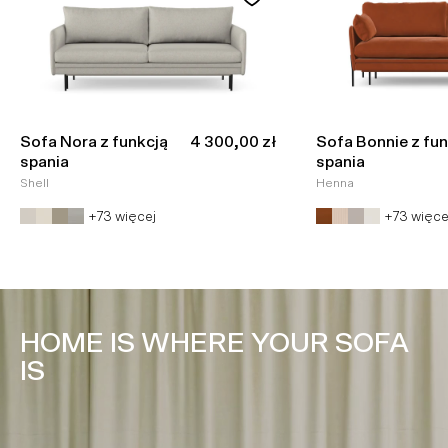
Cena promocyjna
Sofa Nora z funkcją
4 300,00 zł
Sofa Bonnie z fun
spania
spania
Shell
Henna
+73 więcej
+73 więce
HOME IS WHERE YOUR SOFA
IS