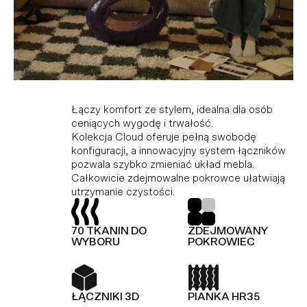
Kolekcja modułowa, która doskonale
Idealne połączenie komfortu i stylu dla tych,
Łączy komfort ze stylem, idealna dla osób
dopasowuje się do różnych przestrzeni,
którzy cenią wygodę i trwałość. Dzięki
ceniących wygodę i trwałość.
ciesząc miłośników minimalistycznego stylu i
modułowej konstrukcji i innowacyjnemu
Kolekcja Cloud oferuje pełną swobodę
funkcjonalności. Wykonana z wysokiej jakości
systemowi łączników, Hug umożliwia dowolną
konfiguracji, a innowacyjny system łączników
materiałów, gwarantujących trwałość i
konfigurację i łatwą zmianę układu bez użycia
pozwala szybko zmieniać układ mebla.
elegancję. Dodatkowo, kolekcja Slay jest
narzędzi.
Całkowicie zdejmowalne pokrowce ułatwiają
wyposażona w piankę premium, zapewniającą
utrzymanie czystości.
wyjątkowy komfort.
TOP Z OWATY
PIANKA HR35
70 TKANIN DO
ZDEJMOWANY
TOP Z OWATY
70 TKANIN DO
WYBORU
POKROWIEC
WYBORU
ŁĄCZNIKI 3D
KOLEKCJA
MODUŁOWA
ŁĄCZNIKI 3D
PIANKA HR35
PIANKA HR35
SPRĘŻYNY FALISTE