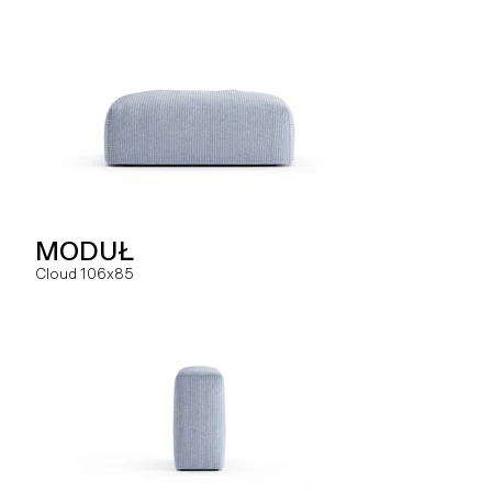
SOFA
MODUŁ
MODUŁ
Hug dual
Cloud 106x85
Slay MC