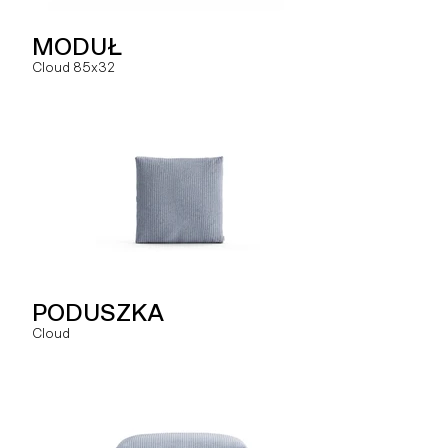
NAROŻNIK
MODUŁ
MODUŁ
Hug
Cloud 85x32
Slay ML
SZEZLONG
PODUSZKA
MODUŁ
Hug
Cloud
Slay MLO