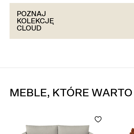
POZNAJ
POZNAJ
POZNAJ
KOLEKCJĘ
KOLEKCJĘ
KOLEKCJĘ
HUG
CLOUD
SLAY
MEBLE, KTÓRE WARTO