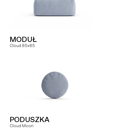
PODUSZKA
MODUŁ
MODUŁ
Hug You
Cloud 85x85
Slay MR
SOFA
PODUSZKA
MODUŁ
Hug
Cloud Moon
Slay MRO