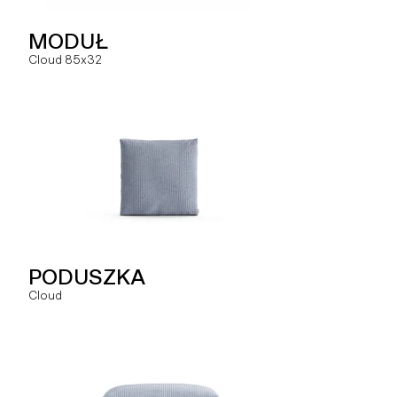
NAROŻNIK
MODUŁ
MODUŁ
Hug
Cloud 85x32
Slay ML
SZEZLONG
PODUSZKA
MODUŁ
Hug
Cloud
Slay MLO