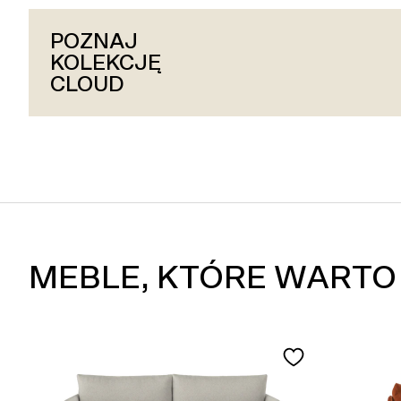
POZNAJ
POZNAJ
POZNAJ
KOLEKCJĘ
KOLEKCJĘ
KOLEKCJĘ
HUG
CLOUD
SLAY
MEBLE, KTÓRE WARTO