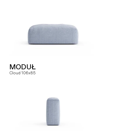
SOFA
MODUŁ
MODUŁ
Hug dual
Cloud 106x85
Slay MC