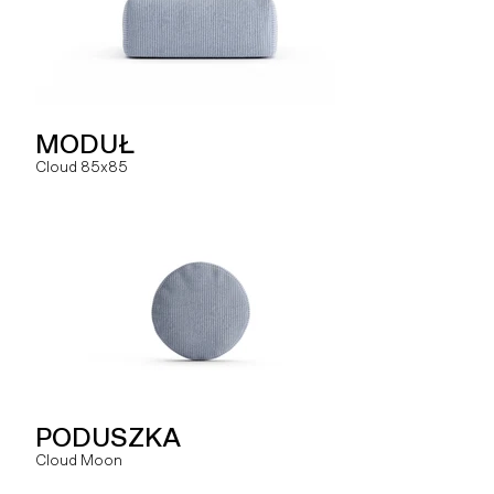
PODUSZKA
MODUŁ
MODUŁ
Hug You
Cloud 85x85
Slay MR
SOFA
PODUSZKA
MODUŁ
Hug
Cloud Moon
Slay MRO