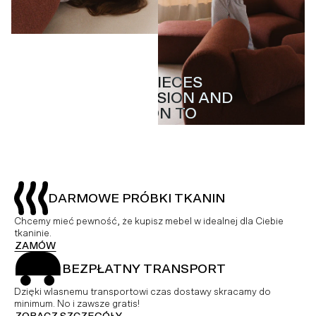
MASTERPIECES
MASTERPIECES
WITH PASSION AND
WITH PASSION AND
ATTENTION TO
ATTENTION TO
DETAIL
DETAIL
DARMOWE PRÓBKI TKANIN
Chcemy mieć pewność, że kupisz mebel w idealnej dla Ciebie
tkaninie.
ZAMÓW
BEZPŁATNY TRANSPORT
Dzięki wlasnemu transportowi czas dostawy skracamy do
minimum. No i zawsze gratis!