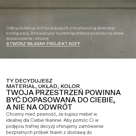
Odkryj kolekcję sof modułowych z możliwością dowolnej
konfiguracji, Innowacyjny system łączników pozwala na łatwe
dopasowanie i zmianę.
STWÓRZ WŁASNY PROJEKT SOFY
Video playing
TY DECYDUJESZ
MATERIAŁ, UKŁAD, KOLOR
TWOJA PRZESTRZEŃ POWINNA
BYĆ DOPASOWANA DO CIEBIE,
A NIE NA ODWRÓT
Chcemy mieć pewność, że kupisz mebel w
idealnej dla Ciebie tkaninie. Aby pomóc Ci w
podjęciu trafnej decyzji oferujemy zamówienie
bezpłatnych próbek tkanin z dostawą do