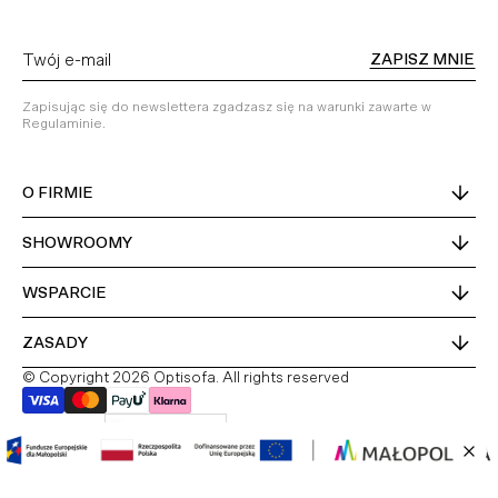
ZAPISZ MNIE
Zapisując się do newslettera zgadzasz się na warunki zawarte w
Regulaminie.
O FIRMIE
SHOWROOMY
WSPARCIE
ZASADY
© Copyright 2026 Optisofa. All rights reserved
Kraj dostawy
Polska
PL
DE
EN