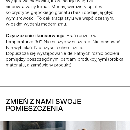
Wyjątkowa plecionka, która nadaje wnętrzu
niepowtarzalny klimat. Mocny, wyrazisty splot w
kolorystyce głębokiego granatu i beżu dodaje jej głębi i
wymiarowości. To deklaracja stylu we współczesnym,
włoskim wydaniu modernizmu.
Czyszczenie i konserwacja:
Prać ręcznie w
temperaturze 30°. Nie suszyć w suszarce. Nie prasować.
Nie wybielać. Nie czyścić chemicznie.
Dopuszcza się występowanie delikatnych różnic odcieni
pomiędzy poszczególnymi partiami produkcyjnymi (próbka
materiału, a zamówiony produkt).
ZMIEŃ Z NAMI SWOJE
POMIESZCZENIA