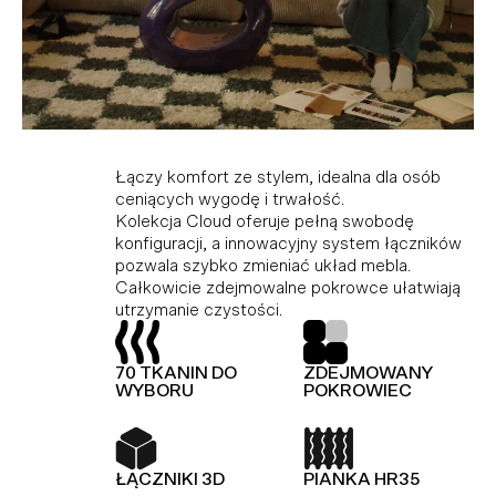
Kolekcja modułowa, która doskonale
Idealne połączenie komfortu i stylu dla tych,
Łączy komfort ze stylem, idealna dla osób
dopasowuje się do różnych przestrzeni,
którzy cenią wygodę i trwałość. Dzięki
ceniących wygodę i trwałość.
ciesząc miłośników minimalistycznego stylu i
modułowej konstrukcji i innowacyjnemu
Kolekcja Cloud oferuje pełną swobodę
funkcjonalności. Wykonana z wysokiej jakości
systemowi łączników, Hug umożliwia dowolną
konfiguracji, a innowacyjny system łączników
materiałów, gwarantujących trwałość i
konfigurację i łatwą zmianę układu bez użycia
pozwala szybko zmieniać układ mebla.
elegancję. Dodatkowo, kolekcja Slay jest
narzędzi.
Całkowicie zdejmowalne pokrowce ułatwiają
wyposażona w piankę premium, zapewniającą
utrzymanie czystości.
wyjątkowy komfort.
TOP Z OWATY
PIANKA HR35
70 TKANIN DO
ZDEJMOWANY
TOP Z OWATY
70 TKANIN DO
WYBORU
POKROWIEC
WYBORU
ŁĄCZNIKI 3D
KOLEKCJA
MODUŁOWA
ŁĄCZNIKI 3D
PIANKA HR35
PIANKA HR35
SPRĘŻYNY FALISTE