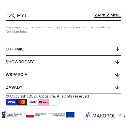
ZAPISZ MNIE
Zapisując się do newslettera zgadzasz się na warunki zawarte w
Regulaminie.
O FIRMIE
SHOWROOMY
WSPARCIE
ZASADY
© Copyright 2026 Optisofa. All rights reserved
Kraj dostawy
Polska
PL
DE
EN