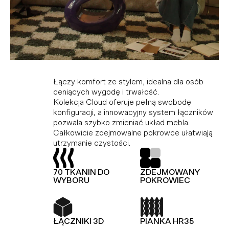
Kolekcja modułowa, która doskonale
Idealne połączenie komfortu i stylu dla tych,
Łączy komfort ze stylem, idealna dla osób
dopasowuje się do różnych przestrzeni,
którzy cenią wygodę i trwałość. Dzięki
ceniących wygodę i trwałość.
ciesząc miłośników minimalistycznego stylu i
modułowej konstrukcji i innowacyjnemu
Kolekcja Cloud oferuje pełną swobodę
funkcjonalności. Wykonana z wysokiej jakości
systemowi łączników, Hug umożliwia dowolną
konfiguracji, a innowacyjny system łączników
materiałów, gwarantujących trwałość i
konfigurację i łatwą zmianę układu bez użycia
pozwala szybko zmieniać układ mebla.
elegancję. Dodatkowo, kolekcja Slay jest
narzędzi.
Całkowicie zdejmowalne pokrowce ułatwiają
wyposażona w piankę premium, zapewniającą
utrzymanie czystości.
wyjątkowy komfort.
TOP Z OWATY
PIANKA HR35
70 TKANIN DO
ZDEJMOWANY
TOP Z OWATY
70 TKANIN DO
WYBORU
POKROWIEC
WYBORU
ŁĄCZNIKI 3D
KOLEKCJA
MODUŁOWA
ŁĄCZNIKI 3D
PIANKA HR35
PIANKA HR35
SPRĘŻYNY FALISTE