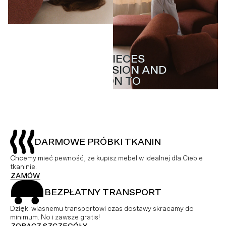
MASTERPIECES
MASTERPIECES
WITH PASSION AND
WITH PASSION AND
ATTENTION TO
ATTENTION TO
DETAIL
DETAIL
DARMOWE PRÓBKI TKANIN
Chcemy mieć pewność, że kupisz mebel w idealnej dla Ciebie
tkaninie.
ZAMÓW
BEZPŁATNY TRANSPORT
Dzięki wlasnemu transportowi czas dostawy skracamy do
minimum. No i zawsze gratis!