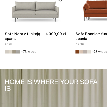
Cena promocyjna
Sofa Nora z funkcją
4 300,00 zł
Sofa Bonnie z fun
spania
spania
Shell
Henna
+73 więcej
+73 więce
HOME IS WHERE YOUR SOFA
IS