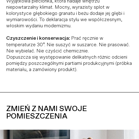
Wyjątkowa plecionka, która nadaje wnętrzu
niepowtarzalny klimat. Mocny, wyrazisty splot w
kolorystyce głębokiego granatu i beżu dodaje jej głębi i
wymiarowości. To deklaracja stylu we współczesnym,
włoskim wydaniu modernizmu.
Czyszczenie i konserwacja:
Prać ręcznie w
temperaturze 30°. Nie suszyć w suszarce. Nie prasować.
Nie wybielać. Nie czyścić chemicznie.
Dopuszcza się występowanie delikatnych różnic odcieni
pomiędzy poszczególnymi partiami produkcyjnymi (próbka
materiału, a zamówiony produkt).
ZMIEŃ Z NAMI SWOJE
POMIESZCZENIA