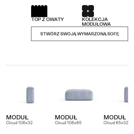
SPRĘŻYNY FALISTE
52 TKANINY DO
WYBORU
TOP Z OWATY
KOLEKCJA
KOLEKCJA
STWÓRZ SWOJĄ WYMARZONĄ SOFĘ
MODUŁOWA
MODUŁOWA
STWÓRZ SWOJĄ WYMARZONĄ SOFĘ
STWÓRZ SWOJĄ WYMARZONĄ SOFĘ
MODUŁ
SOFA
NAROŻNI
Hug MCR
Hug dual
Hug
MODUŁ
MODUŁ
MODUŁ
FOTEL
MODUŁ
MODUŁ
Cloud 106x32
Cloud 106x85
Cloud 85x32
Slay
Slay MC
Slay ML