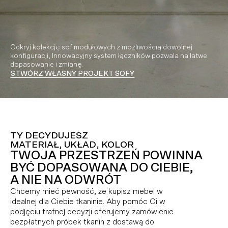
Odkryj kolekcję sof modułowych z możliwością dowolnej
konfiguracji, Innowacyjny system łączników pozwala na łatwe
dopasowanie i zmianę.
STWÓRZ WŁASNY PROJEKT SOFY
Video playing
TY DECYDUJESZ
MATERIAŁ, UKŁAD, KOLOR
TWOJA PRZESTRZEŃ POWINNA
BYĆ DOPASOWANA DO CIEBIE,
A NIE NA ODWRÓT
Chcemy mieć pewność, że kupisz mebel w
idealnej dla Ciebie tkaninie. Aby pomóc Ci w
podjęciu trafnej decyzji oferujemy zamówienie
bezpłatnych próbek tkanin z dostawą do