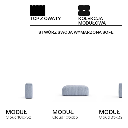
SPRĘŻYNY FALISTE
52 TKANINY DO
WYBORU
TOP Z OWATY
KOLEKCJA
KOLEKCJA
STWÓRZ SWOJĄ WYMARZONĄ SOFĘ
MODUŁOWA
MODUŁOWA
STWÓRZ SWOJĄ WYMARZONĄ SOFĘ
STWÓRZ SWOJĄ WYMARZONĄ SOFĘ
MODUŁ
SOFA
NAROŻNI
Hug MCR
Hug dual
Hug
MODUŁ
MODUŁ
MODUŁ
FOTEL
MODUŁ
MODUŁ
Cloud 106x32
Cloud 106x85
Cloud 85x32
Slay
Slay MC
Slay ML