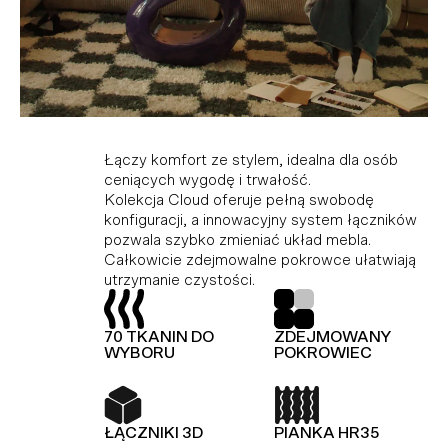
Kolekcja modułowa, która doskonale
Idealne połączenie komfortu i stylu dla tych,
Łączy komfort ze stylem, idealna dla osób
dopasowuje się do różnych przestrzeni,
którzy cenią wygodę i trwałość. Dzięki
ceniących wygodę i trwałość.
ciesząc miłośników minimalistycznego stylu i
modułowej konstrukcji i innowacyjnemu
Kolekcja Cloud oferuje pełną swobodę
funkcjonalności. Wykonana z wysokiej jakości
systemowi łączników, Hug umożliwia dowolną
konfiguracji, a innowacyjny system łączników
materiałów, gwarantujących trwałość i
konfigurację i łatwą zmianę układu bez użycia
pozwala szybko zmieniać układ mebla.
elegancję. Dodatkowo, kolekcja Slay jest
narzędzi.
Całkowicie zdejmowalne pokrowce ułatwiają
wyposażona w piankę premium, zapewniającą
utrzymanie czystości.
wyjątkowy komfort.
TOP Z OWATY
PIANKA HR35
70 TKANIN DO
ZDEJMOWANY
TOP Z OWATY
70 TKANIN DO
WYBORU
POKROWIEC
WYBORU
ŁĄCZNIKI 3D
KOLEKCJA
MODUŁOWA
ŁĄCZNIKI 3D
PIANKA HR35
PIANKA HR35
SPRĘŻYNY FALISTE