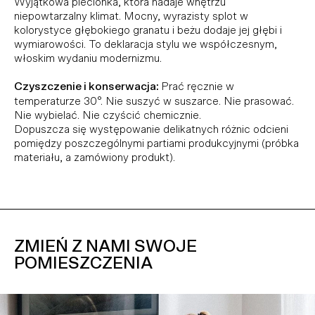
Wyjątkowa plecionka, która nadaje wnętrzu
niepowtarzalny klimat. Mocny, wyrazisty splot w
kolorystyce głębokiego granatu i beżu dodaje jej głębi i
wymiarowości. To deklaracja stylu we współczesnym,
włoskim wydaniu modernizmu.
Czyszczenie i konserwacja:
Prać ręcznie w
temperaturze 30°. Nie suszyć w suszarce. Nie prasować.
Nie wybielać. Nie czyścić chemicznie.
Dopuszcza się występowanie delikatnych różnic odcieni
pomiędzy poszczególnymi partiami produkcyjnymi (próbka
materiału, a zamówiony produkt).
ZMIEŃ Z NAMI SWOJE
POMIESZCZENIA