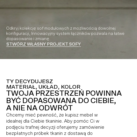
Odkryj kolekcję sof modułowych z możliwością dowolnej
konfiguracji, Innowacyjny system łączników pozwala na łatwe
dopasowanie i zmianę.
STWÓRZ WŁASNY PROJEKT SOFY
Video playing
TY DECYDUJESZ
MATERIAŁ, UKŁAD, KOLOR
TWOJA PRZESTRZEŃ POWINNA
BYĆ DOPASOWANA DO CIEBIE,
A NIE NA ODWRÓT
Chcemy mieć pewność, że kupisz mebel w
idealnej dla Ciebie tkaninie. Aby pomóc Ci w
podjęciu trafnej decyzji oferujemy zamówienie
bezpłatnych próbek tkanin z dostawą do