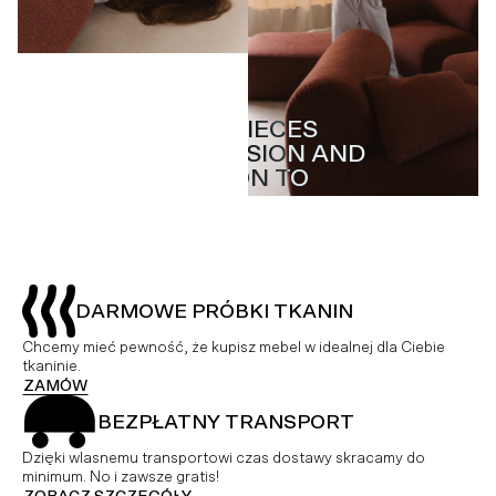
MASTERPIECES
MASTERPIECES
WITH PASSION AND
WITH PASSION AND
ATTENTION TO
ATTENTION TO
DETAIL
DETAIL
DARMOWE PRÓBKI TKANIN
Chcemy mieć pewność, że kupisz mebel w idealnej dla Ciebie
tkaninie.
ZAMÓW
BEZPŁATNY TRANSPORT
Dzięki wlasnemu transportowi czas dostawy skracamy do
minimum. No i zawsze gratis!