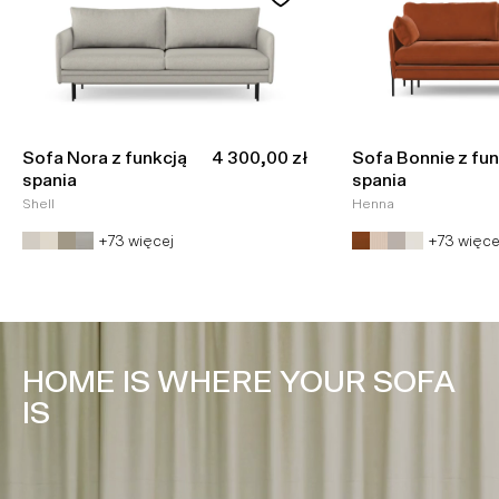
Cena promocyjna
Sofa Nora z funkcją
4 300,00 zł
Sofa Bonnie z fun
spania
spania
Shell
Henna
+73 więcej
+73 więce
HOME IS WHERE YOUR SOFA
IS