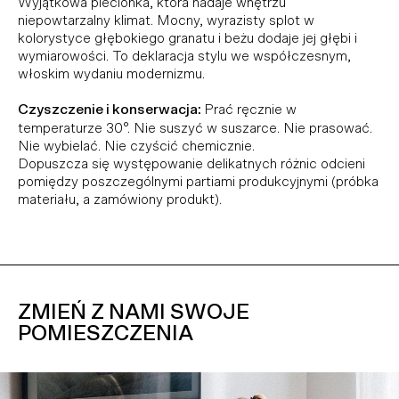
Wyjątkowa plecionka, która nadaje wnętrzu
niepowtarzalny klimat. Mocny, wyrazisty splot w
kolorystyce głębokiego granatu i beżu dodaje jej głębi i
wymiarowości. To deklaracja stylu we współczesnym,
włoskim wydaniu modernizmu.
Czyszczenie i konserwacja:
Prać ręcznie w
temperaturze 30°. Nie suszyć w suszarce. Nie prasować.
Nie wybielać. Nie czyścić chemicznie.
Dopuszcza się występowanie delikatnych różnic odcieni
pomiędzy poszczególnymi partiami produkcyjnymi (próbka
materiału, a zamówiony produkt).
ZMIEŃ Z NAMI SWOJE
POMIESZCZENIA