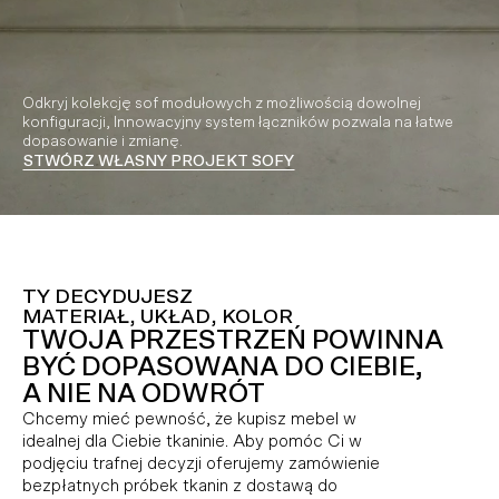
Odkryj kolekcję sof modułowych z możliwością dowolnej
konfiguracji, Innowacyjny system łączników pozwala na łatwe
dopasowanie i zmianę.
STWÓRZ WŁASNY PROJEKT SOFY
Video playing
TY DECYDUJESZ
MATERIAŁ, UKŁAD, KOLOR
TWOJA PRZESTRZEŃ POWINNA
BYĆ DOPASOWANA DO CIEBIE,
A NIE NA ODWRÓT
Chcemy mieć pewność, że kupisz mebel w
idealnej dla Ciebie tkaninie. Aby pomóc Ci w
podjęciu trafnej decyzji oferujemy zamówienie
bezpłatnych próbek tkanin z dostawą do