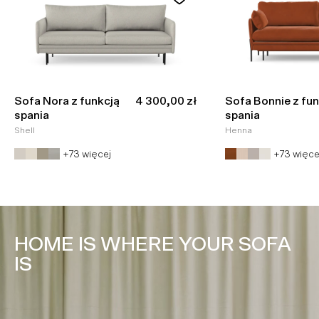
Cena promocyjna
Sofa Nora z funkcją
4 300,00 zł
Sofa Bonnie z fun
spania
spania
Shell
Henna
+73 więcej
+73 więce
HOME IS WHERE YOUR SOFA
IS