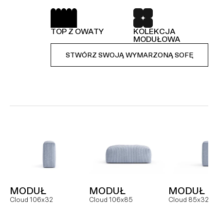
SPRĘŻYNY FALISTE
52 TKANINY DO
WYBORU
TOP Z OWATY
KOLEKCJA
KOLEKCJA
STWÓRZ SWOJĄ WYMARZONĄ SOFĘ
MODUŁOWA
MODUŁOWA
STWÓRZ SWOJĄ WYMARZONĄ SOFĘ
STWÓRZ SWOJĄ WYMARZONĄ SOFĘ
MODUŁ
SOFA
NAROŻNI
Hug MCR
Hug dual
Hug
MODUŁ
MODUŁ
MODUŁ
FOTEL
MODUŁ
MODUŁ
Cloud 106x32
Cloud 106x85
Cloud 85x32
Slay
Slay MC
Slay ML