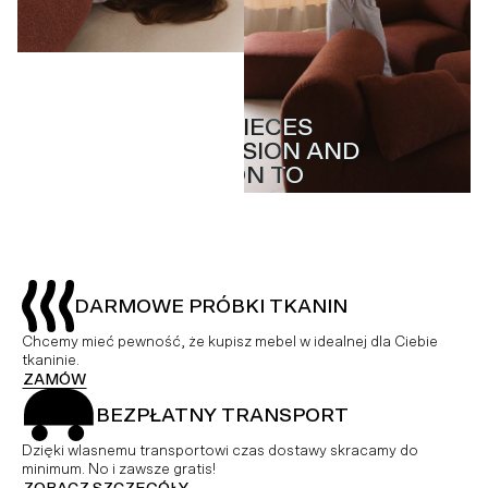
MASTERPIECES
MASTERPIECES
WITH PASSION AND
WITH PASSION AND
ATTENTION TO
ATTENTION TO
DETAIL
DETAIL
DARMOWE PRÓBKI TKANIN
Chcemy mieć pewność, że kupisz mebel w idealnej dla Ciebie
tkaninie.
ZAMÓW
BEZPŁATNY TRANSPORT
Dzięki wlasnemu transportowi czas dostawy skracamy do
minimum. No i zawsze gratis!