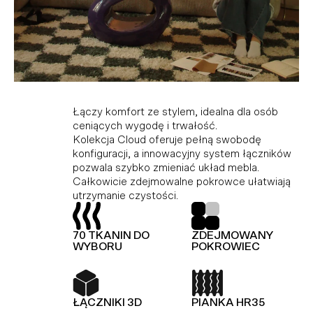
Kolekcja modułowa, która doskonale
Idealne połączenie komfortu i stylu dla tych,
Łączy komfort ze stylem, idealna dla osób
dopasowuje się do różnych przestrzeni,
którzy cenią wygodę i trwałość. Dzięki
ceniących wygodę i trwałość.
ciesząc miłośników minimalistycznego stylu i
modułowej konstrukcji i innowacyjnemu
Kolekcja Cloud oferuje pełną swobodę
funkcjonalności. Wykonana z wysokiej jakości
systemowi łączników, Hug umożliwia dowolną
konfiguracji, a innowacyjny system łączników
materiałów, gwarantujących trwałość i
konfigurację i łatwą zmianę układu bez użycia
pozwala szybko zmieniać układ mebla.
elegancję. Dodatkowo, kolekcja Slay jest
narzędzi.
Całkowicie zdejmowalne pokrowce ułatwiają
wyposażona w piankę premium, zapewniającą
utrzymanie czystości.
wyjątkowy komfort.
TOP Z OWATY
PIANKA HR35
70 TKANIN DO
ZDEJMOWANY
TOP Z OWATY
70 TKANIN DO
WYBORU
POKROWIEC
WYBORU
ŁĄCZNIKI 3D
KOLEKCJA
MODUŁOWA
ŁĄCZNIKI 3D
PIANKA HR35
PIANKA HR35
SPRĘŻYNY FALISTE