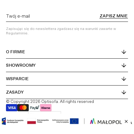
ZAPISZ MNIE
Zapisując się do newslettera zgadzasz się na warunki zawarte w
Regulaminie.
O FIRMIE
SHOWROOMY
WSPARCIE
ZASADY
© Copyright 2026 Optisofa. All rights reserved
Kraj dostawy
Polska
PL
DE
EN