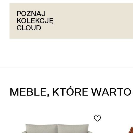
POZNAJ
POZNAJ
POZNAJ
KOLEKCJĘ
KOLEKCJĘ
KOLEKCJĘ
HUG
CLOUD
SLAY
MEBLE, KTÓRE WARTO