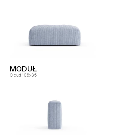
SOFA
MODUŁ
MODUŁ
Hug dual
Cloud 106x85
Slay MC