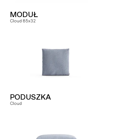
NAROŻNIK
MODUŁ
MODUŁ
Hug
Cloud 85x32
Slay ML
SZEZLONG
PODUSZKA
MODUŁ
Hug
Cloud
Slay MLO