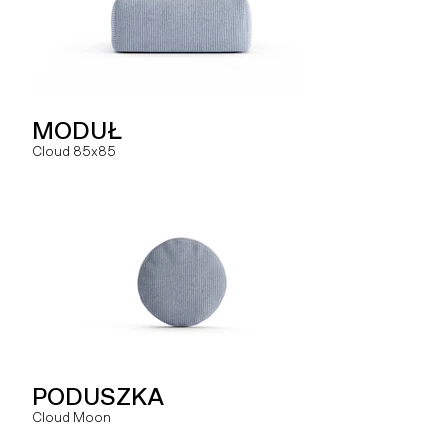
PODUSZKA
MODUŁ
MODUŁ
Hug You
Cloud 85x85
Slay MR
SOFA
PODUSZKA
MODUŁ
Hug
Cloud Moon
Slay MRO