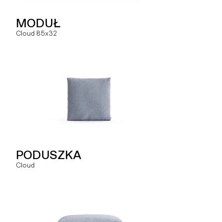
NAROŻNIK
MODUŁ
MODUŁ
Hug
Cloud 85x32
Slay ML
SZEZLONG
PODUSZKA
MODUŁ
Hug
Cloud
Slay MLO