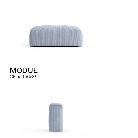
SOFA
MODUŁ
MODUŁ
Hug dual
Cloud 106x85
Slay MC