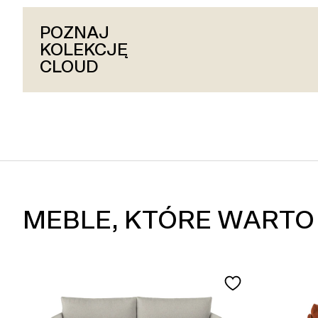
POZNAJ
POZNAJ
POZNAJ
KOLEKCJĘ
KOLEKCJĘ
KOLEKCJĘ
HUG
CLOUD
SLAY
MEBLE, KTÓRE WARTO