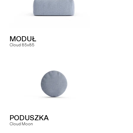
PODUSZKA
MODUŁ
MODUŁ
Hug You
Cloud 85x85
Slay MR
SOFA
PODUSZKA
MODUŁ
Hug
Cloud Moon
Slay MRO