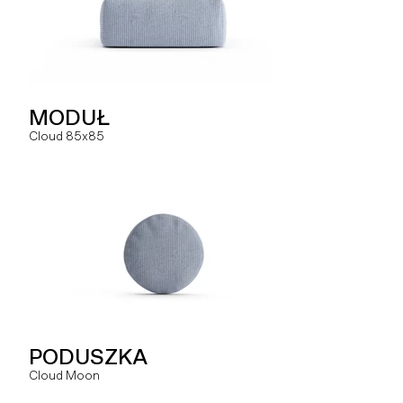
PODUSZKA
MODUŁ
MODUŁ
Hug You
Cloud 85x85
Slay MR
SOFA
PODUSZKA
MODUŁ
Hug
Cloud Moon
Slay MRO