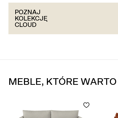
POZNAJ
POZNAJ
POZNAJ
KOLEKCJĘ
KOLEKCJĘ
KOLEKCJĘ
HUG
CLOUD
SLAY
MEBLE, KTÓRE WARTO