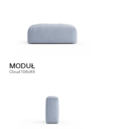
SOFA
MODUŁ
MODUŁ
Hug dual
Cloud 106x85
Slay MC