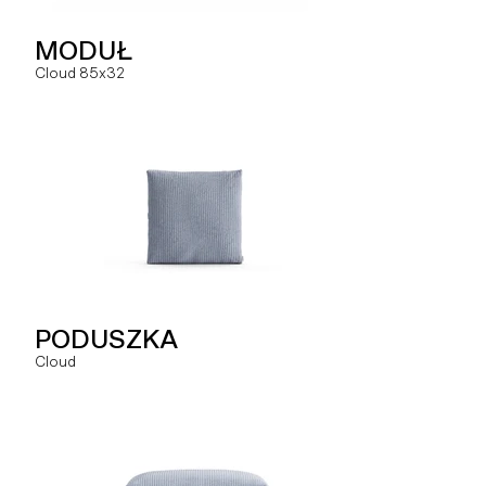
NAROŻNIK
MODUŁ
MODUŁ
Hug
Cloud 85x32
Slay ML
SZEZLONG
PODUSZKA
MODUŁ
Hug
Cloud
Slay MLO