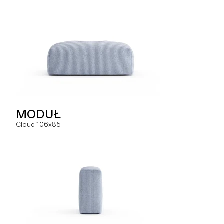
SOFA
MODUŁ
MODUŁ
Hug dual
Cloud 106x85
Slay MC