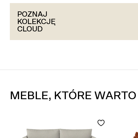
POZNAJ
POZNAJ
POZNAJ
KOLEKCJĘ
KOLEKCJĘ
KOLEKCJĘ
HUG
CLOUD
SLAY
MEBLE, KTÓRE WARTO