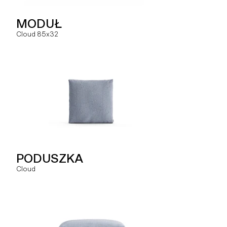
NAROŻNIK
MODUŁ
MODUŁ
Hug
Cloud 85x32
Slay ML
SZEZLONG
PODUSZKA
MODUŁ
Hug
Cloud
Slay MLO