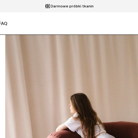
Bezpłatny transport, wniesienie i montaż
Zwrot do 14 dni
FAQ