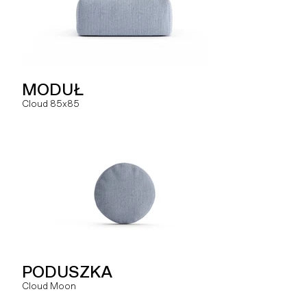
PODUSZKA
MODUŁ
MODUŁ
Hug You
Cloud 85x85
Slay MR
SOFA
PODUSZKA
MODUŁ
Hug
Cloud Moon
Slay MRO