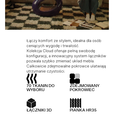
Kolekcja modułowa, która doskonale
Idealne połączenie komfortu i stylu dla tych,
Łączy komfort ze stylem, idealna dla osób
dopasowuje się do różnych przestrzeni,
którzy cenią wygodę i trwałość. Dzięki
ceniących wygodę i trwałość.
ciesząc miłośników minimalistycznego stylu i
modułowej konstrukcji i innowacyjnemu
Kolekcja Cloud oferuje pełną swobodę
funkcjonalności. Wykonana z wysokiej jakości
systemowi łączników, Hug umożliwia dowolną
konfiguracji, a innowacyjny system łączników
materiałów, gwarantujących trwałość i
konfigurację i łatwą zmianę układu bez użycia
pozwala szybko zmieniać układ mebla.
elegancję. Dodatkowo, kolekcja Slay jest
narzędzi.
Całkowicie zdejmowalne pokrowce ułatwiają
wyposażona w piankę premium, zapewniającą
utrzymanie czystości.
wyjątkowy komfort.
TOP Z OWATY
PIANKA HR35
70 TKANIN DO
ZDEJMOWANY
TOP Z OWATY
70 TKANIN DO
WYBORU
POKROWIEC
WYBORU
ŁĄCZNIKI 3D
KOLEKCJA
MODUŁOWA
ŁĄCZNIKI 3D
PIANKA HR35
PIANKA HR35
SPRĘŻYNY FALISTE