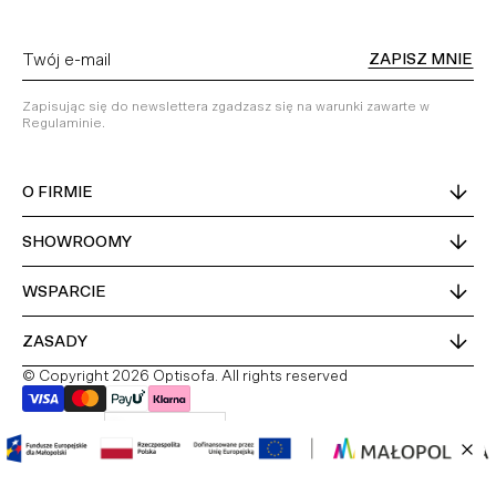
ZAPISZ MNIE
Zapisując się do newslettera zgadzasz się na warunki zawarte w
Regulaminie.
O FIRMIE
SHOWROOMY
WSPARCIE
ZASADY
© Copyright 2026 Optisofa. All rights reserved
Kraj dostawy
Polska
PL
DE
EN