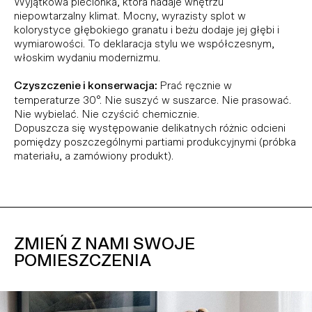
Wyjątkowa plecionka, która nadaje wnętrzu
niepowtarzalny klimat. Mocny, wyrazisty splot w
kolorystyce głębokiego granatu i beżu dodaje jej głębi i
wymiarowości. To deklaracja stylu we współczesnym,
włoskim wydaniu modernizmu.
Czyszczenie i konserwacja:
Prać ręcznie w
temperaturze 30°. Nie suszyć w suszarce. Nie prasować.
Nie wybielać. Nie czyścić chemicznie.
Dopuszcza się występowanie delikatnych różnic odcieni
pomiędzy poszczególnymi partiami produkcyjnymi (próbka
materiału, a zamówiony produkt).
ZMIEŃ Z NAMI SWOJE
POMIESZCZENIA