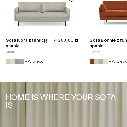
Cena promocyjna
Sofa Nora z funkcją
4 300,00 zł
Sofa Bonnie z fun
spania
spania
Shell
Henna
+73 więcej
+73 więce
HOME IS WHERE YOUR SOFA
IS