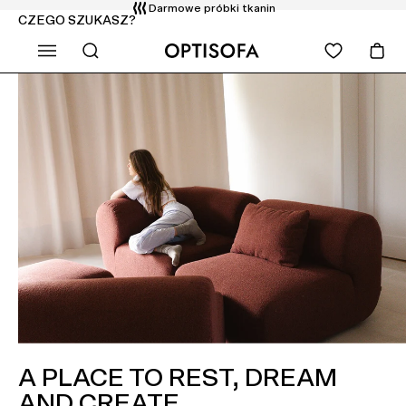
Bezpłatny transport, wniesienie i montaż
CZEGO SZUKASZ?
Zwrot do 14 dni
A PLACE TO REST, DREAM
AND CREATE.