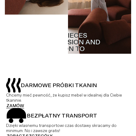
MASTERPIECES
MASTERPIECES
WITH PASSION AND
WITH PASSION AND
ATTENTION TO
ATTENTION TO
DETAIL
DETAIL
DARMOWE PRÓBKI TKANIN
Chcemy mieć pewność, że kupisz mebel w idealnej dla Ciebie
tkaninie.
ZAMÓW
BEZPŁATNY TRANSPORT
Dzięki wlasnemu transportowi czas dostawy skracamy do
minimum. No i zawsze gratis!