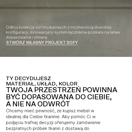
Odkryj kolekcję sof modułowych z możliwością dowolnej
konfiguracji, Innowacyjny system łączników pozwala na łatwe
dopasowanie i zmianę.
STWÓRZ WŁASNY PROJEKT SOFY
Video playing
TY DECYDUJESZ
MATERIAŁ, UKŁAD, KOLOR
TWOJA PRZESTRZEŃ POWINNA
BYĆ DOPASOWANA DO CIEBIE,
A NIE NA ODWRÓT
Chcemy mieć pewność, że kupisz mebel w
idealnej dla Ciebie tkaninie. Aby pomóc Ci w
podjęciu trafnej decyzji oferujemy zamówienie
bezpłatnych próbek tkanin z dostawą do