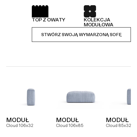
SPRĘŻYNY FALISTE
52 TKANINY DO
WYBORU
TOP Z OWATY
KOLEKCJA
KOLEKCJA
STWÓRZ SWOJĄ WYMARZONĄ SOFĘ
MODUŁOWA
MODUŁOWA
STWÓRZ SWOJĄ WYMARZONĄ SOFĘ
STWÓRZ SWOJĄ WYMARZONĄ SOFĘ
MODUŁ
SOFA
NAROŻNI
Hug MCR
Hug dual
Hug
MODUŁ
MODUŁ
MODUŁ
FOTEL
MODUŁ
MODUŁ
Cloud 106x32
Cloud 106x85
Cloud 85x32
Slay
Slay MC
Slay ML