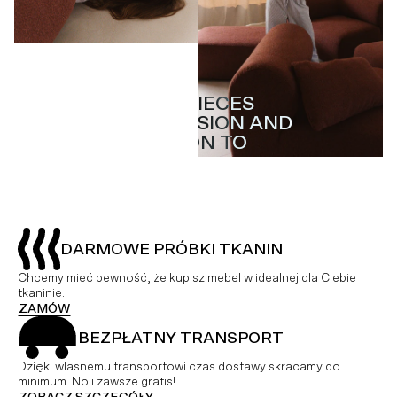
MASTERPIECES
MASTERPIECES
WITH PASSION AND
WITH PASSION AND
ATTENTION TO
ATTENTION TO
DETAIL
DETAIL
DARMOWE PRÓBKI TKANIN
Chcemy mieć pewność, że kupisz mebel w idealnej dla Ciebie
tkaninie.
ZAMÓW
BEZPŁATNY TRANSPORT
Dzięki wlasnemu transportowi czas dostawy skracamy do
minimum. No i zawsze gratis!