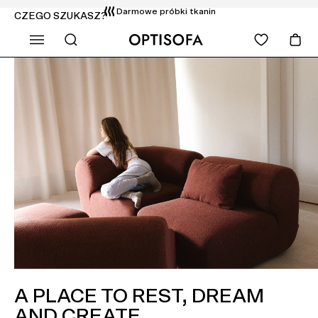
Bezpłatny transport, wniesienie i montaż
CZEGO SZUKASZ?
Zwrot do 14 dni
A PLACE TO REST, DREAM
AND CREATE.