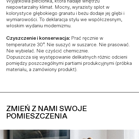
Wyjątkowa plecionka, która nadaje wnętrzu
niepowtarzalny klimat. Mocny, wyrazisty splot w
kolorystyce głębokiego granatu i beżu dodaje jej głębi i
wymiarowości. To deklaracja stylu we współczesnym,
włoskim wydaniu modernizmu.
Czyszczenie i konserwacja:
Prać ręcznie w
temperaturze 30°. Nie suszyć w suszarce. Nie prasować.
Nie wybielać. Nie czyścić chemicznie.
Dopuszcza się występowanie delikatnych różnic odcieni
pomiędzy poszczególnymi partiami produkcyjnymi (próbka
materiału, a zamówiony produkt).
ZMIEŃ Z NAMI SWOJE
POMIESZCZENIA