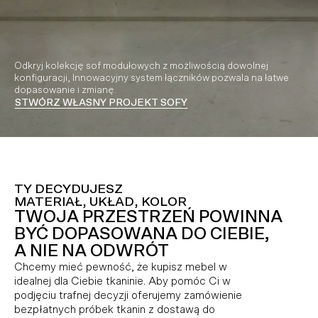
Odkryj kolekcję sof modułowych z możliwością dowolnej
konfiguracji, Innowacyjny system łączników pozwala na łatwe
dopasowanie i zmianę.
STWÓRZ WŁASNY PROJEKT SOFY
Video playing
TY DECYDUJESZ
MATERIAŁ, UKŁAD, KOLOR
TWOJA PRZESTRZEŃ POWINNA
BYĆ DOPASOWANA DO CIEBIE,
A NIE NA ODWRÓT
Chcemy mieć pewność, że kupisz mebel w
idealnej dla Ciebie tkaninie. Aby pomóc Ci w
podjęciu trafnej decyzji oferujemy zamówienie
bezpłatnych próbek tkanin z dostawą do