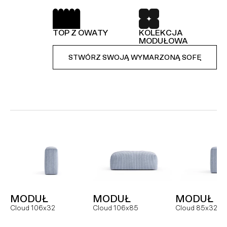
SPRĘŻYNY FALISTE
52 TKANINY DO
WYBORU
TOP Z OWATY
KOLEKCJA
KOLEKCJA
STWÓRZ SWOJĄ WYMARZONĄ SOFĘ
MODUŁOWA
MODUŁOWA
STWÓRZ SWOJĄ WYMARZONĄ SOFĘ
STWÓRZ SWOJĄ WYMARZONĄ SOFĘ
MODUŁ
SOFA
NAROŻNI
Hug MCR
Hug dual
Hug
MODUŁ
MODUŁ
MODUŁ
FOTEL
MODUŁ
MODUŁ
Cloud 106x32
Cloud 106x85
Cloud 85x32
Slay
Slay MC
Slay ML