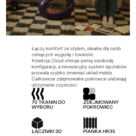
Kolekcja modułowa, która doskonale
Idealne połączenie komfortu i stylu dla tych,
Łączy komfort ze stylem, idealna dla osób
dopasowuje się do różnych przestrzeni,
którzy cenią wygodę i trwałość. Dzięki
ceniących wygodę i trwałość.
ciesząc miłośników minimalistycznego stylu i
modułowej konstrukcji i innowacyjnemu
Kolekcja Cloud oferuje pełną swobodę
funkcjonalności. Wykonana z wysokiej jakości
systemowi łączników, Hug umożliwia dowolną
konfiguracji, a innowacyjny system łączników
materiałów, gwarantujących trwałość i
konfigurację i łatwą zmianę układu bez użycia
pozwala szybko zmieniać układ mebla.
elegancję. Dodatkowo, kolekcja Slay jest
narzędzi.
Całkowicie zdejmowalne pokrowce ułatwiają
wyposażona w piankę premium, zapewniającą
utrzymanie czystości.
wyjątkowy komfort.
TOP Z OWATY
PIANKA HR35
70 TKANIN DO
ZDEJMOWANY
TOP Z OWATY
70 TKANIN DO
WYBORU
POKROWIEC
WYBORU
ŁĄCZNIKI 3D
KOLEKCJA
MODUŁOWA
ŁĄCZNIKI 3D
PIANKA HR35
PIANKA HR35
SPRĘŻYNY FALISTE