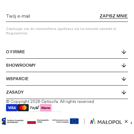
ZAPISZ MNIE
Zapisując się do newslettera zgadzasz się na warunki zawarte w
Regulaminie.
O FIRMIE
SHOWROOMY
WSPARCIE
ZASADY
© Copyright 2026 Optisofa. All rights reserved
Kraj dostawy
Polska
PL
DE
EN