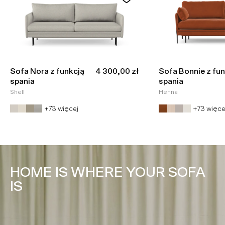
Cena promocyjna
Sofa Nora z funkcją
4 300,00 zł
Sofa Bonnie z fun
spania
spania
Shell
Henna
+73 więcej
+73 więce
HOME IS WHERE YOUR SOFA
IS