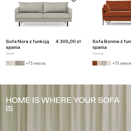
Cena promocyjna
Sofa Nora z funkcją
4 300,00 zł
Sofa Bonnie z fun
spania
spania
Shell
Henna
+73 więcej
+73 więce
HOME IS WHERE YOUR SOFA
IS