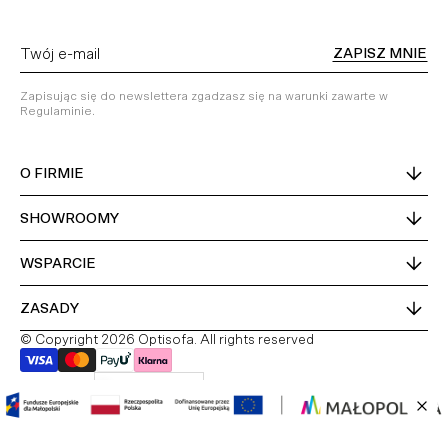
ZAPISZ MNIE
Zapisując się do newslettera zgadzasz się na warunki zawarte w
Regulaminie.
O FIRMIE
SHOWROOMY
WSPARCIE
ZASADY
© Copyright 2026 Optisofa. All rights reserved
Kraj dostawy
Polska
PL
DE
EN