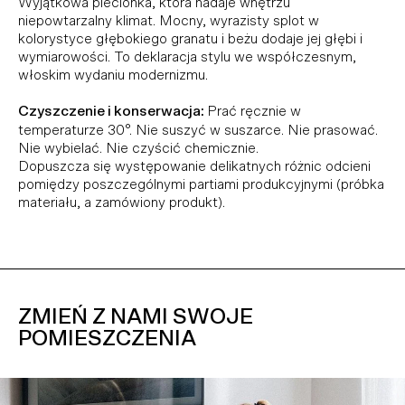
Wyjątkowa plecionka, która nadaje wnętrzu
niepowtarzalny klimat. Mocny, wyrazisty splot w
kolorystyce głębokiego granatu i beżu dodaje jej głębi i
wymiarowości. To deklaracja stylu we współczesnym,
włoskim wydaniu modernizmu.
Czyszczenie i konserwacja:
Prać ręcznie w
temperaturze 30°. Nie suszyć w suszarce. Nie prasować.
Nie wybielać. Nie czyścić chemicznie.
Dopuszcza się występowanie delikatnych różnic odcieni
pomiędzy poszczególnymi partiami produkcyjnymi (próbka
materiału, a zamówiony produkt).
ZMIEŃ Z NAMI SWOJE
POMIESZCZENIA