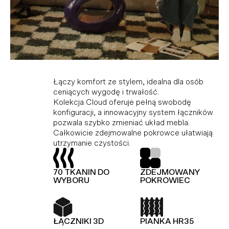
Kolekcja modułowa, która doskonale
Idealne połączenie komfortu i stylu dla tych,
Łączy komfort ze stylem, idealna dla osób
dopasowuje się do różnych przestrzeni,
którzy cenią wygodę i trwałość. Dzięki
ceniących wygodę i trwałość.
ciesząc miłośników minimalistycznego stylu i
modułowej konstrukcji i innowacyjnemu
Kolekcja Cloud oferuje pełną swobodę
funkcjonalności. Wykonana z wysokiej jakości
systemowi łączników, Hug umożliwia dowolną
konfiguracji, a innowacyjny system łączników
materiałów, gwarantujących trwałość i
konfigurację i łatwą zmianę układu bez użycia
pozwala szybko zmieniać układ mebla.
elegancję. Dodatkowo, kolekcja Slay jest
narzędzi.
Całkowicie zdejmowalne pokrowce ułatwiają
wyposażona w piankę premium, zapewniającą
utrzymanie czystości.
wyjątkowy komfort.
TOP Z OWATY
PIANKA HR35
70 TKANIN DO
ZDEJMOWANY
TOP Z OWATY
70 TKANIN DO
WYBORU
POKROWIEC
WYBORU
ŁĄCZNIKI 3D
KOLEKCJA
MODUŁOWA
ŁĄCZNIKI 3D
PIANKA HR35
PIANKA HR35
SPRĘŻYNY FALISTE