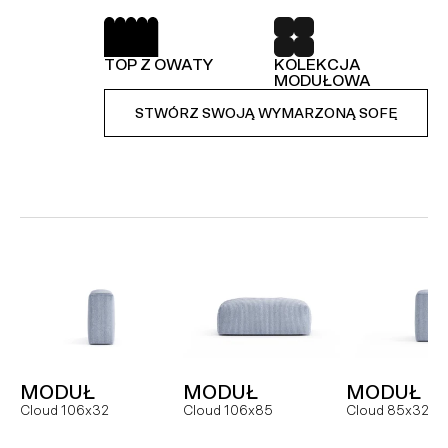
SPRĘŻYNY FALISTE
52 TKANINY DO
WYBORU
TOP Z OWATY
KOLEKCJA
KOLEKCJA
STWÓRZ SWOJĄ WYMARZONĄ SOFĘ
MODUŁOWA
MODUŁOWA
STWÓRZ SWOJĄ WYMARZONĄ SOFĘ
STWÓRZ SWOJĄ WYMARZONĄ SOFĘ
MODUŁ
SOFA
NAROŻNI
Hug MCR
Hug dual
Hug
MODUŁ
MODUŁ
MODUŁ
FOTEL
MODUŁ
MODUŁ
Cloud 106x32
Cloud 106x85
Cloud 85x32
Slay
Slay MC
Slay ML