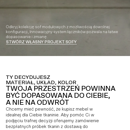
Odkryj kolekcję sof modułowych z możliwością dowolnej
konfiguracji, Innowacyjny system łączników pozwala na łatwe
dopasowanie i zmianę.
STWÓRZ WŁASNY PROJEKT SOFY
Video playing
TY DECYDUJESZ
MATERIAŁ, UKŁAD, KOLOR
TWOJA PRZESTRZEŃ POWINNA
BYĆ DOPASOWANA DO CIEBIE,
A NIE NA ODWRÓT
Chcemy mieć pewność, że kupisz mebel w
idealnej dla Ciebie tkaninie. Aby pomóc Ci w
podjęciu trafnej decyzji oferujemy zamówienie
bezpłatnych próbek tkanin z dostawą do