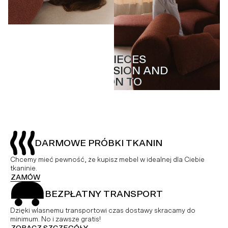
MASTERPIECES
MASTERPIECES
WITH PASSION AND
WITH PASSION AND
ATTENTION TO
ATTENTION TO
DETAIL
DETAIL
DARMOWE PRÓBKI TKANIN
Chcemy mieć pewność, że kupisz mebel w idealnej dla Ciebie
tkaninie.
ZAMÓW
BEZPŁATNY TRANSPORT
Dzięki wlasnemu transportowi czas dostawy skracamy do
minimum. No i zawsze gratis!