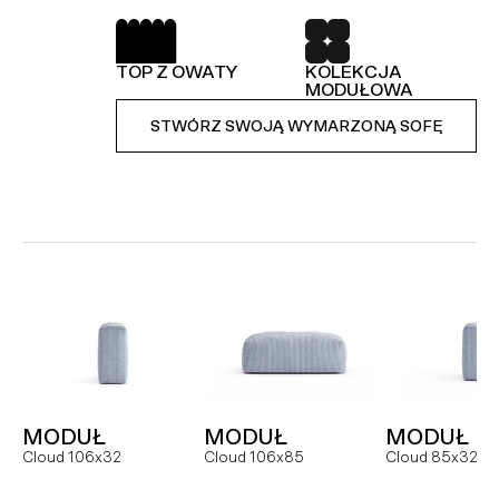
SPRĘŻYNY FALISTE
52 TKANINY DO
WYBORU
TOP Z OWATY
KOLEKCJA
KOLEKCJA
STWÓRZ SWOJĄ WYMARZONĄ SOFĘ
MODUŁOWA
MODUŁOWA
STWÓRZ SWOJĄ WYMARZONĄ SOFĘ
STWÓRZ SWOJĄ WYMARZONĄ SOFĘ
MODUŁ
SOFA
NAROŻNI
Hug MCR
Hug dual
Hug
MODUŁ
MODUŁ
MODUŁ
FOTEL
MODUŁ
MODUŁ
Cloud 106x32
Cloud 106x85
Cloud 85x32
Slay
Slay MC
Slay ML