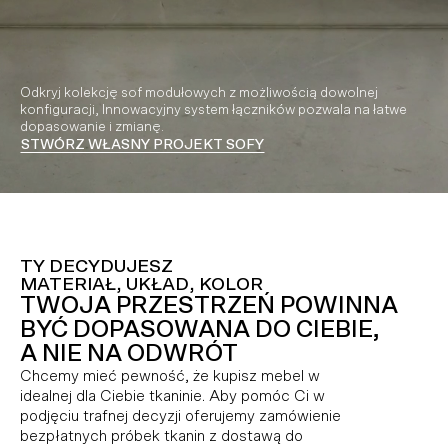
Odkryj kolekcję sof modułowych z możliwością dowolnej
konfiguracji, Innowacyjny system łączników pozwala na łatwe
dopasowanie i zmianę.
STWÓRZ WŁASNY PROJEKT SOFY
Video playing
TY DECYDUJESZ
MATERIAŁ, UKŁAD, KOLOR
TWOJA PRZESTRZEŃ POWINNA
BYĆ DOPASOWANA DO CIEBIE,
A NIE NA ODWRÓT
Chcemy mieć pewność, że kupisz mebel w
idealnej dla Ciebie tkaninie. Aby pomóc Ci w
podjęciu trafnej decyzji oferujemy zamówienie
bezpłatnych próbek tkanin z dostawą do