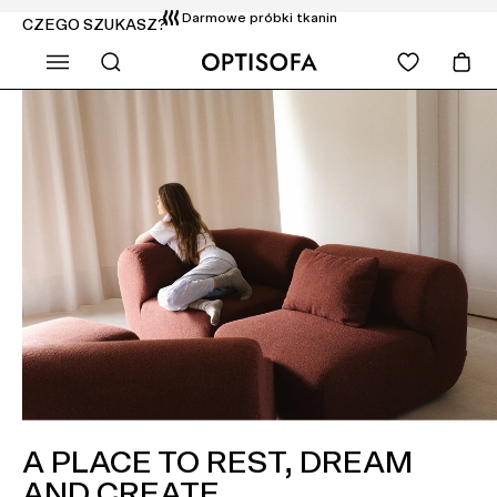
Bezpłatny transport, wniesienie i montaż
CZEGO SZUKASZ?
Zwrot do 14 dni
A PLACE TO REST, DREAM
AND CREATE.