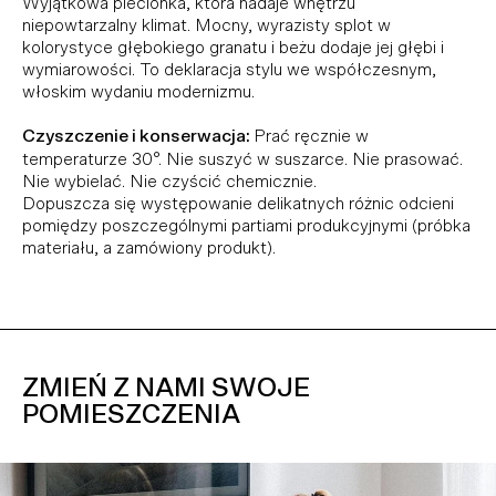
Wyjątkowa plecionka, która nadaje wnętrzu
niepowtarzalny klimat. Mocny, wyrazisty splot w
kolorystyce głębokiego granatu i beżu dodaje jej głębi i
wymiarowości. To deklaracja stylu we współczesnym,
włoskim wydaniu modernizmu.
Czyszczenie i konserwacja:
Prać ręcznie w
temperaturze 30°. Nie suszyć w suszarce. Nie prasować.
Nie wybielać. Nie czyścić chemicznie.
Dopuszcza się występowanie delikatnych różnic odcieni
pomiędzy poszczególnymi partiami produkcyjnymi (próbka
materiału, a zamówiony produkt).
ZMIEŃ Z NAMI SWOJE
POMIESZCZENIA