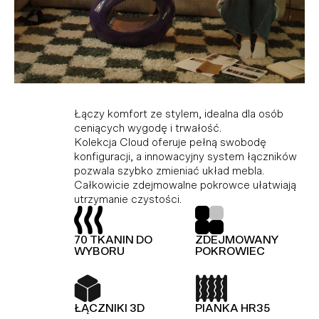
Kolekcja modułowa, która doskonale
Idealne połączenie komfortu i stylu dla tych,
Łączy komfort ze stylem, idealna dla osób
dopasowuje się do różnych przestrzeni,
którzy cenią wygodę i trwałość. Dzięki
ceniących wygodę i trwałość.
ciesząc miłośników minimalistycznego stylu i
modułowej konstrukcji i innowacyjnemu
Kolekcja Cloud oferuje pełną swobodę
funkcjonalności. Wykonana z wysokiej jakości
systemowi łączników, Hug umożliwia dowolną
konfiguracji, a innowacyjny system łączników
materiałów, gwarantujących trwałość i
konfigurację i łatwą zmianę układu bez użycia
pozwala szybko zmieniać układ mebla.
elegancję. Dodatkowo, kolekcja Slay jest
narzędzi.
Całkowicie zdejmowalne pokrowce ułatwiają
wyposażona w piankę premium, zapewniającą
utrzymanie czystości.
wyjątkowy komfort.
TOP Z OWATY
PIANKA HR35
70 TKANIN DO
ZDEJMOWANY
TOP Z OWATY
70 TKANIN DO
WYBORU
POKROWIEC
WYBORU
ŁĄCZNIKI 3D
KOLEKCJA
MODUŁOWA
ŁĄCZNIKI 3D
PIANKA HR35
PIANKA HR35
SPRĘŻYNY FALISTE