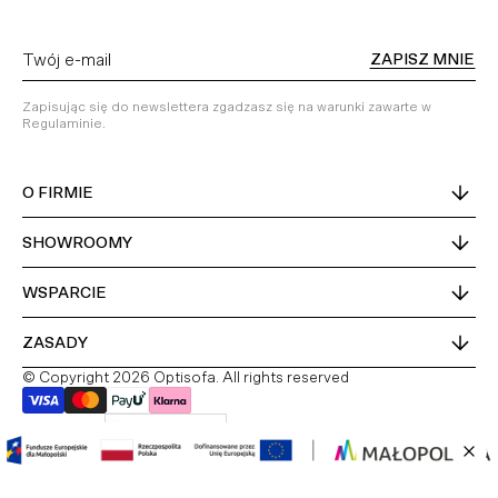
ZAPISZ MNIE
Zapisując się do newslettera zgadzasz się na warunki zawarte w
Regulaminie.
O FIRMIE
SHOWROOMY
WSPARCIE
ZASADY
© Copyright 2026 Optisofa. All rights reserved
Kraj dostawy
Polska
PL
DE
EN