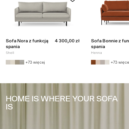
Cena promocyjna
Sofa Nora z funkcją
4 300,00 zł
Sofa Bonnie z fun
spania
spania
Shell
Henna
+73 więcej
+73 więce
HOME IS WHERE YOUR SOFA
IS