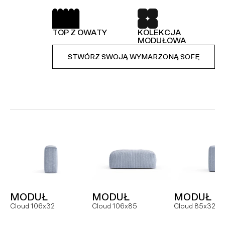
SPRĘŻYNY FALISTE
52 TKANINY DO
WYBORU
TOP Z OWATY
KOLEKCJA
KOLEKCJA
STWÓRZ SWOJĄ WYMARZONĄ SOFĘ
MODUŁOWA
MODUŁOWA
STWÓRZ SWOJĄ WYMARZONĄ SOFĘ
STWÓRZ SWOJĄ WYMARZONĄ SOFĘ
MODUŁ
SOFA
NAROŻNI
Hug MCR
Hug dual
Hug
MODUŁ
MODUŁ
MODUŁ
FOTEL
MODUŁ
MODUŁ
Cloud 106x32
Cloud 106x85
Cloud 85x32
Slay
Slay MC
Slay ML