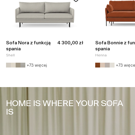
Cena promocyjna
Sofa Nora z funkcją
4 300,00 zł
Sofa Bonnie z fun
spania
spania
Shell
Henna
+73 więcej
+73 więce
HOME IS WHERE YOUR SOFA
IS