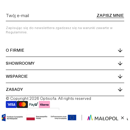
ZAPISZ MNIE
Zapisując się do newslettera zgadzasz się na warunki zawarte w
Regulaminie.
O FIRMIE
SHOWROOMY
WSPARCIE
ZASADY
© Copyright 2026 Optisofa. All rights reserved
Kraj dostawy
Polska
PL
DE
EN