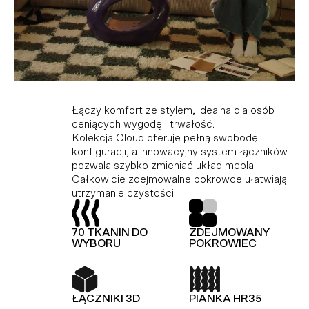
Kolekcja modułowa, która doskonale
Idealne połączenie komfortu i stylu dla tych,
Łączy komfort ze stylem, idealna dla osób
dopasowuje się do różnych przestrzeni,
którzy cenią wygodę i trwałość. Dzięki
ceniących wygodę i trwałość.
ciesząc miłośników minimalistycznego stylu i
modułowej konstrukcji i innowacyjnemu
Kolekcja Cloud oferuje pełną swobodę
funkcjonalności. Wykonana z wysokiej jakości
systemowi łączników, Hug umożliwia dowolną
konfiguracji, a innowacyjny system łączników
materiałów, gwarantujących trwałość i
konfigurację i łatwą zmianę układu bez użycia
pozwala szybko zmieniać układ mebla.
elegancję. Dodatkowo, kolekcja Slay jest
narzędzi.
Całkowicie zdejmowalne pokrowce ułatwiają
wyposażona w piankę premium, zapewniającą
utrzymanie czystości.
wyjątkowy komfort.
TOP Z OWATY
PIANKA HR35
70 TKANIN DO
ZDEJMOWANY
TOP Z OWATY
70 TKANIN DO
WYBORU
POKROWIEC
WYBORU
ŁĄCZNIKI 3D
KOLEKCJA
MODUŁOWA
ŁĄCZNIKI 3D
PIANKA HR35
PIANKA HR35
SPRĘŻYNY FALISTE