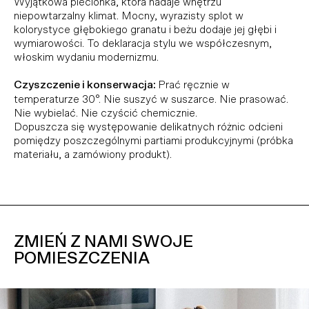
Wyjątkowa plecionka, która nadaje wnętrzu
niepowtarzalny klimat. Mocny, wyrazisty splot w
kolorystyce głębokiego granatu i beżu dodaje jej głębi i
wymiarowości. To deklaracja stylu we współczesnym,
włoskim wydaniu modernizmu.
Czyszczenie i konserwacja:
Prać ręcznie w
temperaturze 30°. Nie suszyć w suszarce. Nie prasować.
Nie wybielać. Nie czyścić chemicznie.
Dopuszcza się występowanie delikatnych różnic odcieni
pomiędzy poszczególnymi partiami produkcyjnymi (próbka
materiału, a zamówiony produkt).
ZMIEŃ Z NAMI SWOJE
POMIESZCZENIA