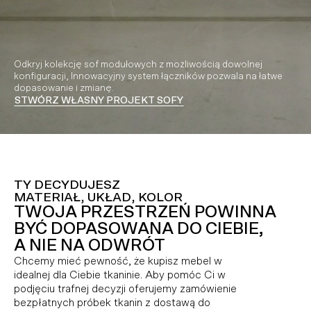
Odkryj kolekcję sof modułowych z możliwością dowolnej
konfiguracji, Innowacyjny system łączników pozwala na łatwe
dopasowanie i zmianę.
STWÓRZ WŁASNY PROJEKT SOFY
Video playing
TY DECYDUJESZ
MATERIAŁ, UKŁAD, KOLOR
TWOJA PRZESTRZEŃ POWINNA
BYĆ DOPASOWANA DO CIEBIE,
A NIE NA ODWRÓT
Chcemy mieć pewność, że kupisz mebel w
idealnej dla Ciebie tkaninie. Aby pomóc Ci w
podjęciu trafnej decyzji oferujemy zamówienie
bezpłatnych próbek tkanin z dostawą do