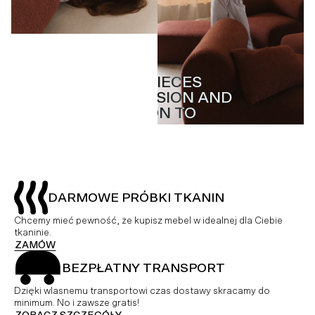
MASTERPIECES
MASTERPIECES
WITH PASSION AND
WITH PASSION AND
ATTENTION TO
ATTENTION TO
DETAIL
DETAIL
DARMOWE PRÓBKI TKANIN
Chcemy mieć pewność, że kupisz mebel w idealnej dla Ciebie
tkaninie.
ZAMÓW
BEZPŁATNY TRANSPORT
Dzięki wlasnemu transportowi czas dostawy skracamy do
minimum. No i zawsze gratis!