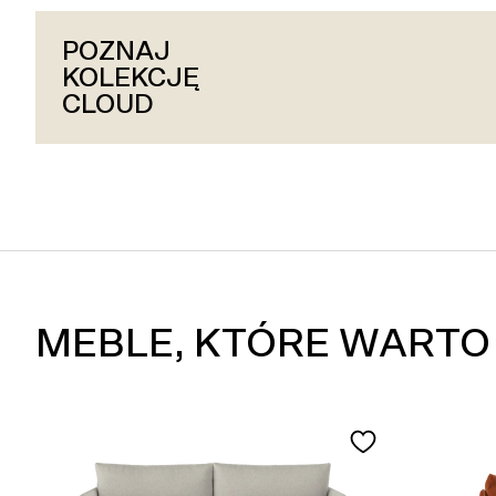
POZNAJ
POZNAJ
POZNAJ
KOLEKCJĘ
KOLEKCJĘ
KOLEKCJĘ
HUG
CLOUD
SLAY
MEBLE, KTÓRE WARTO