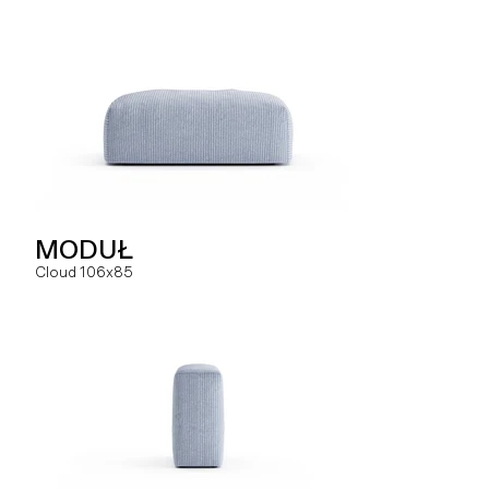
SOFA
MODUŁ
MODUŁ
Hug dual
Cloud 106x85
Slay MC