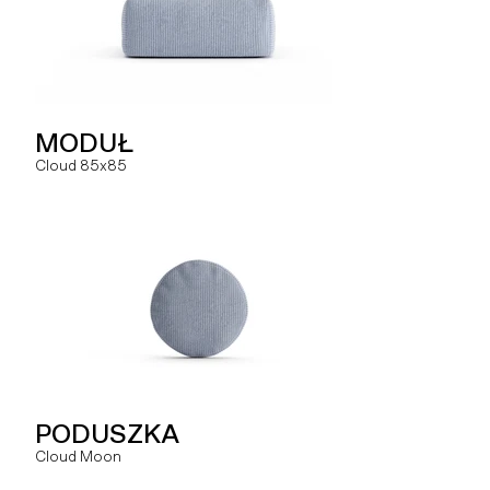
PODUSZKA
MODUŁ
MODUŁ
Hug You
Cloud 85x85
Slay MR
SOFA
PODUSZKA
MODUŁ
Hug
Cloud Moon
Slay MRO