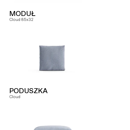
NAROŻNIK
MODUŁ
MODUŁ
Hug
Cloud 85x32
Slay ML
SZEZLONG
PODUSZKA
MODUŁ
Hug
Cloud
Slay MLO