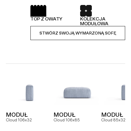
SPRĘŻYNY FALISTE
52 TKANINY DO
WYBORU
TOP Z OWATY
KOLEKCJA
KOLEKCJA
STWÓRZ SWOJĄ WYMARZONĄ SOFĘ
MODUŁOWA
MODUŁOWA
STWÓRZ SWOJĄ WYMARZONĄ SOFĘ
STWÓRZ SWOJĄ WYMARZONĄ SOFĘ
MODUŁ
SOFA
NAROŻNI
Hug MCR
Hug dual
Hug
MODUŁ
MODUŁ
MODUŁ
FOTEL
MODUŁ
MODUŁ
Cloud 106x32
Cloud 106x85
Cloud 85x32
Slay
Slay MC
Slay ML