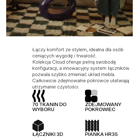
Kolekcja modułowa, która doskonale
Idealne połączenie komfortu i stylu dla tych,
Łączy komfort ze stylem, idealna dla osób
dopasowuje się do różnych przestrzeni,
którzy cenią wygodę i trwałość. Dzięki
ceniących wygodę i trwałość.
ciesząc miłośników minimalistycznego stylu i
modułowej konstrukcji i innowacyjnemu
Kolekcja Cloud oferuje pełną swobodę
funkcjonalności. Wykonana z wysokiej jakości
systemowi łączników, Hug umożliwia dowolną
konfiguracji, a innowacyjny system łączników
materiałów, gwarantujących trwałość i
konfigurację i łatwą zmianę układu bez użycia
pozwala szybko zmieniać układ mebla.
elegancję. Dodatkowo, kolekcja Slay jest
narzędzi.
Całkowicie zdejmowalne pokrowce ułatwiają
wyposażona w piankę premium, zapewniającą
utrzymanie czystości.
wyjątkowy komfort.
TOP Z OWATY
PIANKA HR35
70 TKANIN DO
ZDEJMOWANY
TOP Z OWATY
70 TKANIN DO
WYBORU
POKROWIEC
WYBORU
ŁĄCZNIKI 3D
KOLEKCJA
MODUŁOWA
ŁĄCZNIKI 3D
PIANKA HR35
PIANKA HR35
SPRĘŻYNY FALISTE