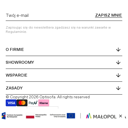
ZAPISZ MNIE
Zapisując się do newslettera zgadzasz się na warunki zawarte w
Regulaminie.
O FIRMIE
SHOWROOMY
WSPARCIE
ZASADY
© Copyright 2026 Optisofa. All rights reserved
Kraj dostawy
Polska
PL
DE
EN