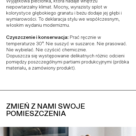
Wyjątkowa plecionka, która nadaje wnętrzu
niepowtarzalny klimat. Mocny, wyrazisty splot w
kolorystyce głębokiego granatu i beżu dodaje jej głębi i
wymiarowości. To deklaracja stylu we współczesnym,
włoskim wydaniu modernizmu.
Czyszczenie i konserwacja:
Prać ręcznie w
temperaturze 30°. Nie suszyć w suszarce. Nie prasować.
Nie wybielać. Nie czyścić chemicznie.
Dopuszcza się występowanie delikatnych różnic odcieni
pomiędzy poszczególnymi partiami produkcyjnymi (próbka
materiału, a zamówiony produkt).
ZMIEŃ Z NAMI SWOJE
POMIESZCZENIA