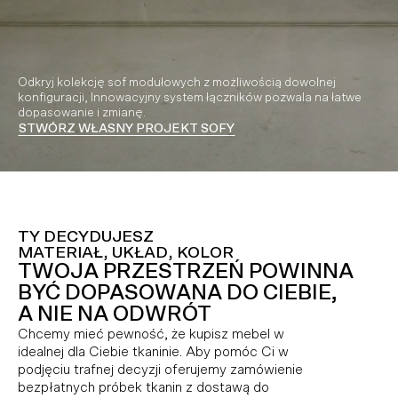
Odkryj kolekcję sof modułowych z możliwością dowolnej
konfiguracji, Innowacyjny system łączników pozwala na łatwe
dopasowanie i zmianę.
STWÓRZ WŁASNY PROJEKT SOFY
Video playing
TY DECYDUJESZ
MATERIAŁ, UKŁAD, KOLOR
TWOJA PRZESTRZEŃ POWINNA
BYĆ DOPASOWANA DO CIEBIE,
A NIE NA ODWRÓT
Chcemy mieć pewność, że kupisz mebel w
idealnej dla Ciebie tkaninie. Aby pomóc Ci w
podjęciu trafnej decyzji oferujemy zamówienie
bezpłatnych próbek tkanin z dostawą do