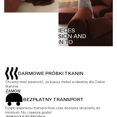
MASTERPIECES
MASTERPIECES
WITH PASSION AND
WITH PASSION AND
ATTENTION TO
ATTENTION TO
DETAIL
DETAIL
DARMOWE PRÓBKI TKANIN
Chcemy mieć pewność, że kupisz mebel w idealnej dla Ciebie
tkaninie.
ZAMÓW
BEZPŁATNY TRANSPORT
Dzięki wlasnemu transportowi czas dostawy skracamy do
minimum. No i zawsze gratis!