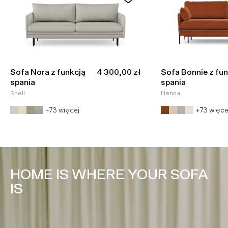
Cena promocyjna
Sofa Nora z funkcją
4 300,00 zł
Sofa Bonnie z fun
spania
spania
Shell
Henna
+73 więcej
+73 więce
HOME IS WHERE YOUR SOFA
IS